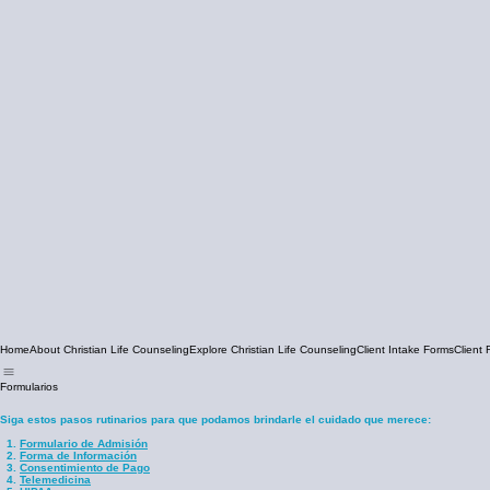
Home
About Christian Life Counseling
Explore Christian Life Counseling
Client Intake Forms
Client
Formularios
Siga estos pasos rutinarios para que podamos brindarle el cuidado que merece:​
Formulario de Admisión
Forma de Información