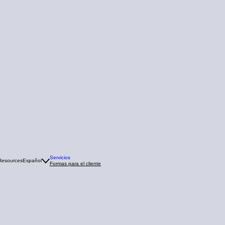
Servicios
 Resources
Español
Formas para el cliente